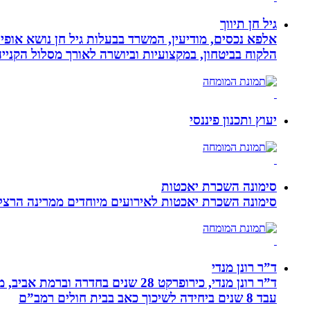
גיל חן תיווך
אלפא נכסים, מודיעין, המשרד בבעלות גיל חן נושא אופי 
הלקוח בביטחון, במקצועיות וביושרה לאורך מסלול הקניי
יעוץ ותכנון פיננסי
סימונה השכרת יאכטות
סימונה השכרת יאכטות לאירועים מיוחדים ממרינה הרצליה, 
ד”ר רונן מנדי
עבד 8 שנים ביחידה לשיכוך כאב בבית חולים רמב”ם