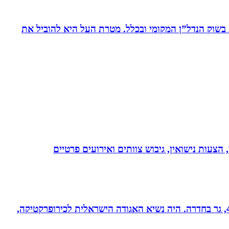
ת בשוק הנדל”ן המקומי ובכלל. מטרת העל היא להוביל את
 הצעות נישואין, גיבוש צוותים ואירועים פרטיים
ד”ר רונן מנדי, כירופרקט 28 שנים בחדרה וברמת אביב, מומחה לטיפול כירופרקטי באוטיזם ובתפקודי מוח. נשוי לרחל + 4, גר בחדרה. היה נשיא האגודה הישראלית לכירופרקטיקה,