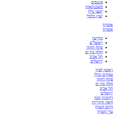
פיננסים
משכנתאות
יועצי נדלן
יעוץ כלכלי
אשדוד
אשדוד
מודיעין
ראשל”צ
פתח תקוה
חולון בת ים
תל אביב
ירושלים
ראשון לציון
עסקים ונדלן
פתח תקוה
חולון בת ים
תל אביב
ירושלים
רחובות יבנה
חיפה והקריות
דרום השרון
ערי השרון