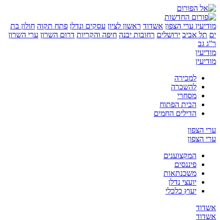
ין
ערי הצפון
אשדוד
ראשון לציון
עסקים ונדלן
פתח תקוה
חולון בת
 אביב
ירושלים
רחובות יבנה
חיפה והקריות
דרום השרון
ערי השרון
ן
ן
למכירה
להשכרה
מסחרי
הבית הפתוח
הדילים החמים
צפון
צפון
המקצוענים
פיננסים
משכנתאות
יועצי נדלן
יעוץ כלכלי
ד
ד