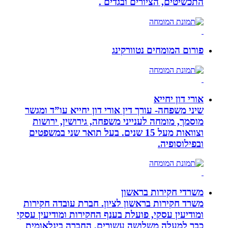
התכשיטים, הציורים ובגדים .
פורום המומחים נטוורקינג
אורי דון יחייא
שיני משפחה- עורך דין אורי דון יחייא עו”ד ומגשר
מוסמך, מומחה לענייני משפחה, גירושין, ירושות
וצוואות מעל 15 שנים. בעל תואר שני במשפטים
ובפילוסופיה.
משרדי חקירות בראשון
משרד חקירות בראשון לציון. חברת עובדה חקירות
ומודיעין עסקי, פועלת בענף החקירות ומודיעין עסקי
כבר למעלה משלושה עשורים, החברה בינלאומית