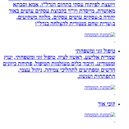
ויועצת לפיתוח עסקי בתחום הנדל”ן. אמא וסבתא
מאושרת. ‏מייסדת ויו”ר בקבוצת עסקים עושים באור
יהודה‏ ב-‏עסקים עושים עסקים‏. ‏מלווה משקיעים,
ב-‏שרית שחם מנטורית להצלחה בנדל”ן‏
טיפול זוגי ומשפחתי
שמרית אלישע, ראשון לציון, טיפול זוגי ומשפחתי, יעוץ
ומנטורינג. חיבור כלים מעולמות הטיפול, פתיחת כיוונים
חדשים ומפתיעים לתהליכי צמיחה, ניהול עצמי,
התפתחות ושגשוג.
קובי אור