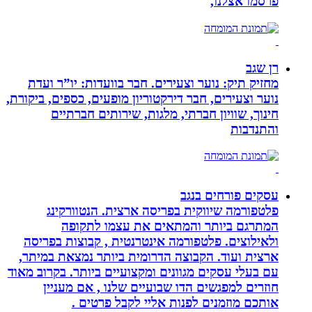
פרסמו אצלנו,
רן שגב
מחזיק תיק: נוער וצעירים. חבר בוועדות: יו”ר ועדת
נוער וצעירים, חבר דירקטוריון מופעים, כספים, ביקורת,
חינוך, שוויון חברתי, מלגות, שירותים חברתיים
והתנדבות
עסקים פורחים בנגב
פלטפורמה שיווקית בפריסה ארצית. הנטוורקינג
המתרגם ביותר והמתאים את עצמו לתקופה
ולאילוצים. פלטפורמה אינטרנטית , קבוצות בפריסה
ארצית ועוד. הקבוצה הדרומית ביותר נמצאת במיתר,
עם בעלי עסקים מגוונים ומקצועיים ביותר. בקרוב מאוד
חוזרים למפגשים הדו שבועיים שלנו , אם מעניין
אותכם מוזמנים לפנות אליי לקבל פרטים .