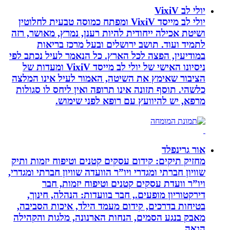
יולי לב VixiV
יולי לב מייסד VixiV ומפתח כמוסה טבעית לחלוטין
ושיטת אכילה ייחודית להיות רענן, נמרץ, מאושר, רזה
לתמיד ועוד. תושב ירושלים ובעל מרכז בריאות
במודיעין, הפצה לכל הארץ. כל הנאמר לעיל נכתב לפי
ניסיונו האישי של יולי לב מייסד VixiV ומעדות של
הציבור שאימץ את השיטה, האמור לעיל אינו המלצה
כלשהי. תוסף תזונה אינו תרופה ואין ליחס לו סגולות
מרפא, יש להיוועץ עם רופא לפני שימוש.
אור גרינפלד
מחזיק תיקים: קידום עסקים קטנים וטיפוח יזמות ותיק
שוויון חברתי ומגדרי ויו”ר הוועדה שוויון חברתי ומגדרי,
ויו”ר וועדת עסקים קטנים וטיפוח יזמות, חבר
דירקטוריון מופעים., חבר בוועדות: הנהלה, חינוך,
בטיחות בדרכים, קידום מעמד הילד, איכות הסביבה,
מאבק בנגע הסמים, הנחות הארנונה, מלגות והקהילה
הגאה