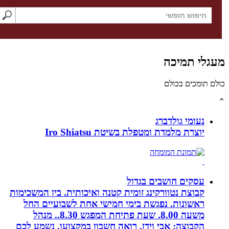
חיפוש באתר
לי תמיכה
תומכים בכולם
נעומי גולדברג
יוצרת מלמדת ומטפלת בשיטת Iro Shiatsu
עסקים חושבים בגדול
קבוצת נטוורקינג זומית קטנה ואיכותית. בין המשכימות
ראשונות. נפגשת בימי חמישי אחת לשבועיים החל
משעה 8.00. שעת פתיחת המפגש 8.30.. מנהל
הקבוצה: אבי וידן, רואה חשבון במקצועו. נשמע לכם