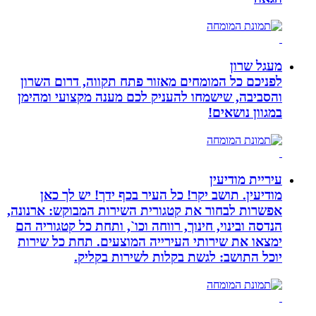
מעגל שרון
לפניכם כל המומחים מאזור פתח תקווה, דרום השרון
והסביבה, שישמחו להעניק לכם מענה מקצועי ומהימן
במגוון נושאים!
עיריית מודיעין
מודיעין. תושב יקר! כל העיר בכף ידך! יש לך כאן
אפשרות לבחור את קטגורית השירות המבוקש: ארנונה,
הנדסה ובינוי, חינוך, רווחה וכו`, ותחת כל קטגוריה הם
ימצאו את שירותי העירייה המוצעים. תחת כל שירות
יוכל התושב: לגשת בקלות לשירות בקליק.