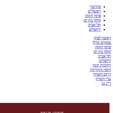
מודיעין
ראשל”צ
פתח תקוה
חולון בת ים
תל אביב
ירושלים
לציון
 ונדלן
קוה
בת ים
יב
ים
ת יבנה
והקריות
השרון
שרון