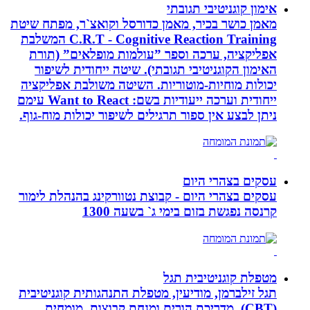
אימון קוגניטיבי תגובתי
מאמן כושר בכיר, מאמן כדורסל וקואצ`ר, מפתח שיטת
C.R.T - Cognitive Reaction Training המשלבת
אפליקציה, ערכה וספר ”עולמות מופלאים” (תורת
האימון הקוגניטיבי תגובתי). שיטה ייחודית לשיפור
יכולות מוחיות-מוטוריות. השיטה משולבת אפליקציה
ייחודית וערכה ייעודיות בשם: Want to React עימם
ניתן לבצע אין ספור תרגילים לשיפור יכולות מוח-גוף.
עסקים בצהרי היום
עסקים בצהרי היום - קבוצת נטוורקינג בהנהלת לימור
קרנסה נפגשת בזום בימי ג` בשעה 1300
מטפלת קוגניטיבית תגל
תגל זילברמן, מודיעין, מטפלת התנהגותית קוגניטיבית
(CBT). מדריכת הורים ומנחת קבוצות. מומחית