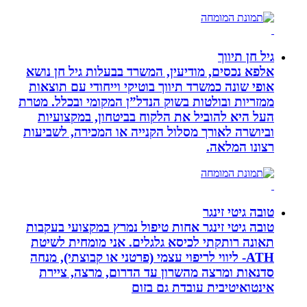
גיל חן תיווך
אלפא נכסים, מודיעין, המשרד בבעלות גיל חן נושא
אופי שונה כמשרד תיווך בוטיקי וייחודי עם תוצאות
ממזריות ובולטות בשוק הנדל”ן המקומי ובכלל. מטרת
העל היא להוביל את הלקוח בביטחון, במקצועיות
וביושרה לאורך מסלול הקנייה או המכירה, לשביעות
רצונו המלאה.
טובה גיטי זינגר
טובה גיטי זינגר אחות טיפול נמרץ במקצועי בעקבות
תאונה רותקתי לכיסא גלגלים. אני מומחית לשיטת
ATH- ליווי לריפוי עצמי (פרטני או קבוצתי), מנחה
סדנאות ומרצה מהשרון עד הדרום, מרצה, ציירת
אינטואיטיבית עובדת גם בזום