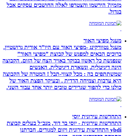
מזמין? הירשמו והצטרפו לאלה החושבים עסקים אבל
בגדול.
מעגל מפיצי האור
מעגל נטוורקינג -מפיצי האור עם היו”ר אורית גרושטיין.
ברוכים הבאים למפגש של קבוצת ”מפיצי האור”
שנפגשת כל ראשון בבוקר באויר הצח של הזום. הקבוצה
הינה דיגיטלית, ונשארת דיגיטלית. האנשים
שמשתתפים בה : מכל קצווי-תבל ! המטרה של הקבוצה
היא ערבות וצמיחה הדדית . ובעיקר הפצת האור של
כולנו כדי להפוך שגרירים טובים יותר אחד עבור השני.
התחדשות עירונית יוסי
התחדשות עירונית - יוסי בר דוד, מנכ״ל בעלים קבוצת
ybdi התחדשות עירונית ויזום למגורים. חברתנו