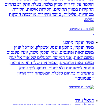
הוקמה על ידי זיוה ממוק מלכה, בעלת וותק רב בתחום
החקירות במגוון תחומים: חקירות אישות, חקירות
מסחריות, פליליות, סייבר וחקירות מורכבות חובקות
עולם.
משה ועקנין מתכנן
משה ועקנין, מתכנן פיננסי, אשקלון, אוראל יעוץ
משכנתאות ופיננסים. שמי ועקנין משה, יועץ פיננסים
ומשכנתאות, אני המייסד והבעלים של אור-אל יעוץ
משכנתאות ופיננסים, המומחיות שלי היא מתן יעוץ
פיננסי למשפחות ולארגונים. בנוסף לכך עוסק
בהתנדבות בתחום כלכלת המשפחה דרך ארגון
”פעמונים”
דניאל ג`ירד