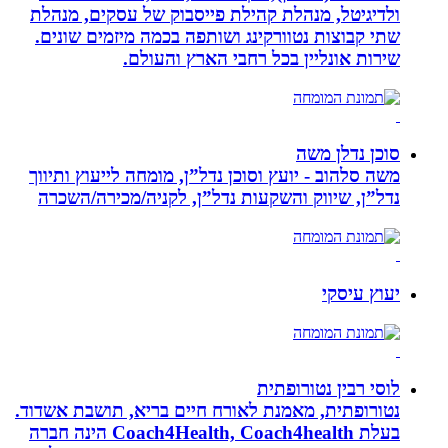
ולדיגיטל, מנהלת קהילת פייסבוק של עסקים, מנהלת
שתי קבוצות נטוורקינג ושותפה בכמה מיזמים שונים.
שירות אונליין בכל רחבי הארץ והעולם.
סוכן נדלן משה
משה סלהוב - יועץ וסוכן נדל”ן, מומחה לייעוץ ותיווך
נדל”ן, שיווק והשקעות נדל”ן, לקניה/מכירה/השכרה
יעוץ עיסקי
לוסי רבין נטורופתית
נטורופתית, מאמנת לאורח חיים בריא, תושבת אשדוד.
בעלת Coach4Health, Coach4health הינה חברה