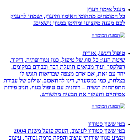
מעגל אימון ויעוץ
כל המומחים מתחומי האימון והיעוץ, ישמחו להעניק
לכם מענה מקצועי ומהימן במגוון נושאים!
טיפול ריגשי, אורית
שיטת הנני: כל סוג של טיפול, כגון נטורופתיה, דיקור,
רפלקסו` ועוד מביאים תועלת רבה וכבודם במקומם.
יחד עם זאת, אם אדם מצפה שבריאות תוגש לו
בצלחת, כמו במסעדה, דינו להתאכזב. שילוב של עבודת
התפתחות רגשית – רוחנית עם טיפול בגוף, תניב פירות
אמיתיים ותעקור את הבעיה מהשורש.
בטי ששון סטודיו
בטי ששון סטודיו לעיצוב, העסק פועל משנת 2004
ומציע מגוון שירותי עיצוב והפקה ברמה גבוהה. עיצוב