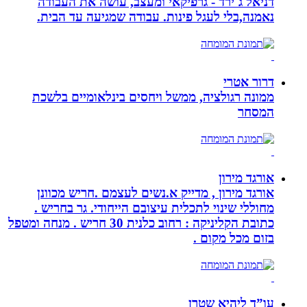
דניאל ג`ירד - גרפיקאי ומעצב, עושה את העבודה
נאמנה,בלי לעגל פינות. עבודה שמגיעה עד הבית.
דרור אטרי
ממונה רגולציה, ממשל ויחסים בינלאומיים בלשכת
המסחר
אורגד מירון
אורגד מירון , מדייק א.נשים לעצמם .חריש מכוונן
מחוללי שינוי לתכלית עיצובם הייחודי. גר בחריש .
כתובת הקליניקה : רחוב כלנית 30 חריש . מנחה ומטפל
בזום מכל מקום .
עו”ד ליהיא שטרן