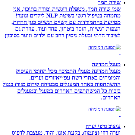
שירה תמר
שמי שירה תמר, מטפלת ריגשית ומורה בתיכון. אני
מתמחה בטיפול רגשי בשיטת NLP לילדים ונוער!
מסייעת בהתמודדות עם קשיים רגשיים כגון חרדות,
הצפות רגשיות, חוסר ביטחון, פחד ועוד. עוזרת גם
לציבור הדתי ובעלת ניסיון רחב עם ילדים ונוער בסיכון)
מעגל המדינה
מעגל המדינה מעגלי התמיכה מכל תחומי העיסוק
והמומחים באתרי רשת עפ”יאזורים וערים.
ההשתתפות באחד המעגלים מבטיחה קידום מזורז בגגול
בזכות כל המשתתפים האחרים במעגל ובמעגלים
האחרים.
עיצוב גרפי יערה
יערה רוזי (צינמון), בקעת אונו, יהוד, מעצבת לדפוס