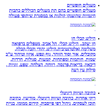
מעגלים חופשיים
מעגלים חופשיים בהם תת מעגלים הכוללים כתבות
חינמיות שהוענקו קולגות או במסגרת שיתופי פעולה
הילינג קבלי חן
חן יעקב,, הילינג קבלי, תל אביב, מטפלים ברפואה
משלימה ואלטרנטיבית.הילינג יהודי וקבלי,קבלה,
מקובלים, אור וסוד הזוהר, גוף ונפש, איזון וטיהור ע”ב
שמות, חותמות ומפתחות, קמעות, סגולות, חרדות,
דיכאון, בריאות,פרנסה, רווחה, הצלחה, שפע, זוגיות ,
סילוק עין רעה
כתיבה ושיווק דיגיטלי
ריקי אחדות, כתיבה ושיווק דיגיטלי, מודיעין, כתיבת
תוכן לעסקים, ניהול דפי פייסבוק, קידום ממומן, בניית