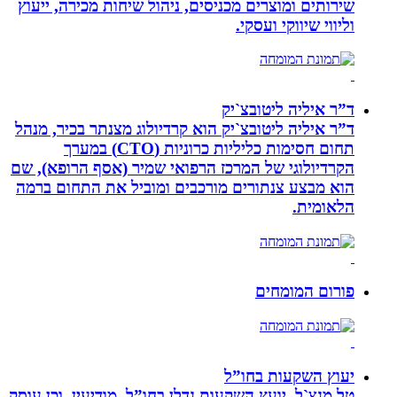
שירותים ומוצרים מכניסים, ניהול שיחות מכירה, ייעוץ
וליווי שיווקי ועסקי.
ד”ר איליה ליטובצ`יק
ד”ר איליה ליטובצ`יק הוא קרדיולוג מצנתר בכיר, מנהל
תחום חסימות כליליות כרוניות (CTO) במערך
הקרדיולוגי של המרכז הרפואי שמיר (אסף הרופא), שם
הוא מבצע צנתורים מורכבים ומוביל את התחום ברמה
הלאומית.
פורום המומחים
יעוץ השקעות בחו”ל
טל מנצ`ל, יועץ השקעות נדלן בחו”ל, מודיעין, וכן עוסק