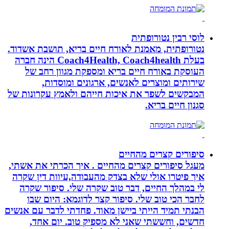
לוסי רבין נטורופתית
נטורופתית, מאמנת לאורח חיים בריא, תושבת אשדוד.
בעלת Coach4Health, Coach4health הינה חברה
העוסקת באורח חיים בריא ומספקת מגוון רחב של
שירותים ומוצרים לאנשים, ארגונים ומוסדות,
המבקשים לשפר את איכות חייהם ולאמץ עקרונות של
סגנון חיים בריא.
סיפורים קצרים מהחיים
מעגל סיפורים קצרים מהחיים . איך הכרתי את אשתי,
איך פיטרו אולי שלא בצדק מהעבודה,עיוות דין שקרה
לי במהלך החיים, דבר טוב שקרה שלי. סיפור שקרה
לחבר הכי טוב שלי. סיפור קצר לדוגמא: היום שבו
הבנתי תמיד הייתי ביישן מאוד. פחדתי לדבר עם אנשים
חדשים, וחששתי שאני לא מספיק טוב. יום אחד,