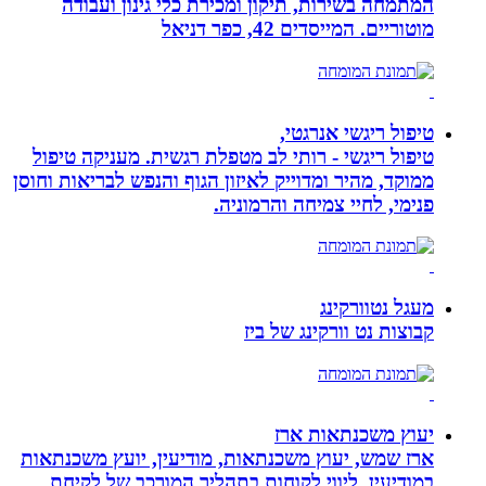
המתמחה בשירות, תיקון ומכירת כלי גינון ועבודה
מוטוריים. המייסדים 42, כפר דניאל
טיפול ריגשי אנרגטי,
טיפול ריגשי - רותי לב מטפלת רגשית. מעניקה טיפול
ממוקד, מהיר ומדוייק לאיזון הגוף והנפש לבריאות וחוסן
פנימי, לחיי צמיחה והרמוניה.
מעגל נטוורקינג
קבוצות נט וורקינג של ביז
יעוץ משכנתאות ארז
ארז שמש, יעוץ משכנתאות, מודיעין, יועץ משכנתאות
במודיעין. ליווי לקוחות בתהליך המורכב של לקיחת