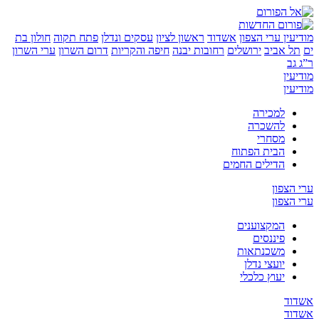
יעין
ערי הצפון
אשדוד
ראשון לציון
עסקים ונדלן
פתח תקוה
חולון בת
תל אביב
ירושלים
רחובות יבנה
חיפה והקריות
דרום השרון
ערי השרון
 גב
יעין
יעין
למכירה
להשכרה
מסחרי
הבית הפתוח
הדילים החמים
 הצפון
 הצפון
המקצוענים
פיננסים
משכנתאות
יועצי נדלן
יעוץ כלכלי
דוד
דוד