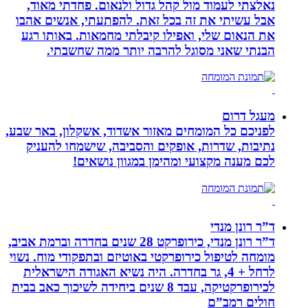
נאלצתי לעמוד מול קהל גדול ולנאום. פחדתי מאוד,
אבל עשיתי את זה בכל זאת. להפתעתי, אנשים אהבו
את הנאום שלי, ואפילו קיבלתי מחמאות. באותו רגע
הבנתי שאני מסוגל להרבה יותר ממה שחשבתי.
מעגל דרום
לפניכם כל המומחים מאזור אשדוד, אשקלון, באר שבע,
נתיבות, שדרות, אופקים והסביבה, שישמחו להעניק
לכם מענה מקצועי ומהימן במגוון נושאים!
ד”ר רונן מנדי
ד”ר רונן מנדי, כירופרקט 28 שנים בחדרה וברמת אביב,
מומחה לטיפול כירופרקטי באוטיזם ובתפקודי מוח. נשוי
לרחל + 4, גר בחדרה. היה נשיא האגודה הישראלית
לכירופרקטיקה, עבד 8 שנים ביחידה לשיכוך כאב בבית
חולים רמב”ם