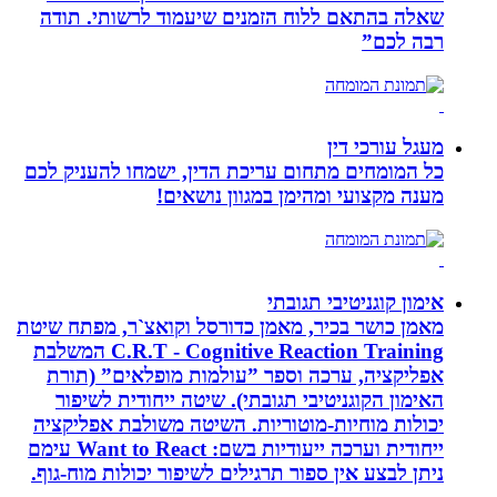
שאלה בהתאם ללוח הזמנים שיעמוד לרשותי. תודה
רבה לכם”
מעגל עורכי דין
כל המומחים מתחום עריכת הדין, ישמחו להעניק לכם
מענה מקצועי ומהימן במגוון נושאים!
אימון קוגניטיבי תגובתי
מאמן כושר בכיר, מאמן כדורסל וקואצ`ר, מפתח שיטת
C.R.T - Cognitive Reaction Training המשלבת
אפליקציה, ערכה וספר ”עולמות מופלאים” (תורת
האימון הקוגניטיבי תגובתי). שיטה ייחודית לשיפור
יכולות מוחיות-מוטוריות. השיטה משולבת אפליקציה
ייחודית וערכה ייעודיות בשם: Want to React עימם
ניתן לבצע אין ספור תרגילים לשיפור יכולות מוח-גוף.