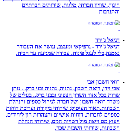
חינוך, שוויון חברתי, מלגות, שירותים חברתיים
והתנדבות
דניאל ג`ירד
דניאל ג`ירד - גרפיקאי ומעצב, עושה את העבודה
נאמנה,בלי לעגל פינות. עבודה שמגיעה עד הבית.
רואי חשבון אבי
אבי וידן, רואה חשבון, נתניה, נתניה ובני ברק. . נותן
שרות בכל אזור השרון הצפוני ובבני ברק.. בעלים של
משרד רואה חשבון ושל חברה לניהול כספים והנהלת
חשבונות.תאור העיסוק: שירותי ביקורת ועריכת דוחות
כספיים לחברות, דוחות אישיים והצהרות הון ליחידים,
ייעוץ מס וייצוג מול רשויות המס, שירותי הנהלת
חשבונות, שירותי חשבות שכר.