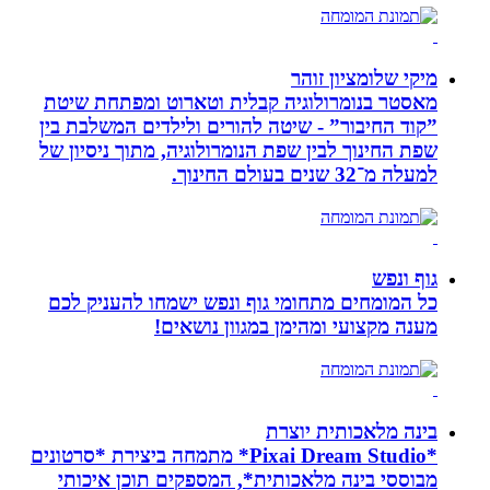
מיקי שלומציון זוהר
מאסטר בנומרולוגיה קבלית וטארוט ומפתחת שיטת
”קוד החיבור” - שיטה להורים ולילדים המשלבת בין
שפת החינוך לבין שפת הנומרולוגיה, מתוך ניסיון של
למעלה מ־32 שנים בעולם החינוך.
גוף ונפש
כל המומחים מתחומי גוף ונפש ישמחו להעניק לכם
מענה מקצועי ומהימן במגוון נושאים!
בינה מלאכותית יוצרת
*Pixai Dream Studio* מתמחה ביצירת *סרטונים
מבוססי בינה מלאכותית*, המספקים תוכן איכותי