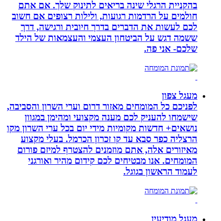
בהקניית הרגלי שינה בריאים לתינוק שלך. אם אתם
חולמים על הרדמות רגועות, ולילות רצופים אם חשוב
לכם לעשות את הדברים בדרך חיובית ורגישה, דרך
ששמה דגש על הביטחון העצמי והעצמאות של הילד
שלכם- אני פה.
מעגל צפון
לפניכם כל המומחים מאזור דרום וערי השרון והסביבה,
שישמחו להעניק לכם מענה מקצועי ומהימן במגוון
נושאים+ חדשות מקומיות מידי יום בכל ערי השרון מקו
הרצליה כפר סבא עד קו זכרון הכרמל. בעלי מקצוע
מאיזורים אלה, אתם מוזמנים להצטרף למיזם פורום
המומחים. אנו מבטיחים לכם קידום מהיר ואורגני
לעמוד הראשון בגוגל.
מעגל מודיעין