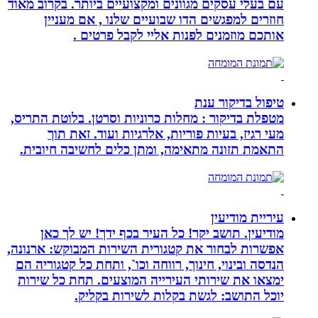
עם בעלי עסקים מגוונים ומקצועיים ביותר. בקרוב מאוד
חוזרים למפגשים הדו שבועיים שלנו , אם מעניין
אותכם מוזמנים לפנות אליי לקבל פרטים .
טיפול בדיקור ענת
מטפלת בדיקור : מחלות כרוניות וסרטן. בלוטת התריס,
מעי רגיז, בעיות פוריות, אלרגיות ועוד. זאת תוך
התאמת תזונה מתאימה, ומתן כלים לחשיבה חיובית.
עיריית מודיעין
מודיעין. תושב יקר! כל העיר בכף ידך! יש לך כאן
אפשרות לבחור את קטגורית השירות המבוקש: ארנונה,
הנדסה ובינוי, חינוך, רווחה וכו`, ותחת כל קטגוריה הם
ימצאו את שירותי העירייה המוצעים. תחת כל שירות
יוכל התושב: לגשת בקלות לשירות בקליק.