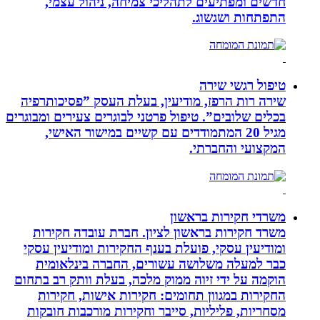
חדשים ומפתיעים לתהליכי צמיחה, ניהול עצמי,
התפתחות ושגשוג.
טיפול רגשי שירה
שירה רות הרפז, מודיעין, בעלת העסק ”פסיכותרפיה
בכלים שלובים”. טיפול פרטני לבוגרים צעירים ומבוגרים
מגיל 20 המתמודדים עם קשיים במישור האישי,
המקצועי והחברתי.
משרדי חקירות בראשון
משרד חקירות בראשון לציון. חברת עובדה חקירות
ומודיעין עסקי, פועלת בענף החקירות ומודיעין עסקי
כבר למעלה משלושה עשורים, החברה בינלאומית
הוקמה על ידי זיוה ממוק מלכה, בעלת וותק רב בתחום
החקירות במגוון תחומים: חקירות אישות, חקירות
מסחריות, פליליות, סייבר וחקירות מורכבות חובקות