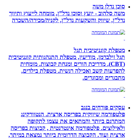
סוכן נדלן משה
משה סלהוב - יועץ וסוכן נדל”ן, מומחה לייעוץ ותיווך
נדל”ן, שיווק והשקעות נדל”ן, לקניה/מכירה/השכרה
מטפלת קוגניטיבית תגל
תגל זילברמן, מודיעין, מטפלת התנהגותית קוגניטיבית
(CBT). מדריכת הורים ומנחת קבוצות. מומחית
להפרעות קשב ואכילה רגשית. מטפלת בילדים,
מתבגרים ומבוגרים.
עסקים פורחים בנגב
פלטפורמה שיווקית בפריסה ארצית. הנטוורקינג
המתרגם ביותר והמתאים את עצמו לתקופה
ולאילוצים. פלטפורמה אינטרנטית , קבוצות בפריסה
ארצית ועוד. הקבוצה הדרומית ביותר נמצאת במיתר,