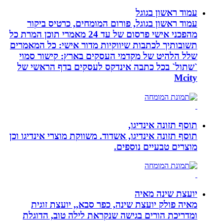
עמוד ראשון בגוגל
עמוד ראשון בגוגל, פורום המומחים, כרטיס ביקור
מהפכני אישי פרסום של עד 24 מאמרי תוכן המרת כל
תשובותיך לכתבות שיווקיות מדור אישי: כל המאמרים
שלל הלהיט של מקדמי העסקים בארץ: קישור סמוי
`שתול` בכל כתבה אינדקס לעסקים בדף הראשי של
Mcity
תוסף תזונה אינדיגו,
תוסף תזונה אינדיגו, אשדוד. משווקת מוצרי אינדיגו וכן
מוצרים טבעיים נוספים.
יועצת שינה מאיה
מאיה פולק יועצת שינה, כפר סבא,, יועצת זוגית
ומדריכת הורים בגישה שנקראת לילה טוב, הדוגלת