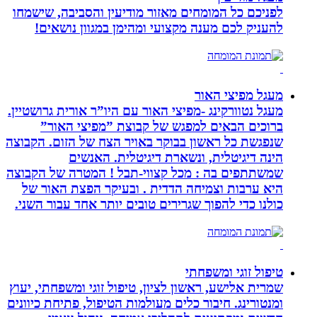
לפניכם כל המומחים מאזור מודיעין והסביבה, שישמחו
להעניק לכם מענה מקצועי ומהימן במגוון נושאים!
מעגל מפיצי האור
מעגל נטוורקינג -מפיצי האור עם היו”ר אורית גרושטיין.
ברוכים הבאים למפגש של קבוצת ”מפיצי האור”
שנפגשת כל ראשון בבוקר באויר הצח של הזום. הקבוצה
הינה דיגיטלית, ונשארת דיגיטלית. האנשים
שמשתתפים בה : מכל קצווי-תבל ! המטרה של הקבוצה
היא ערבות וצמיחה הדדית . ובעיקר הפצת האור של
כולנו כדי להפוך שגרירים טובים יותר אחד עבור השני.
טיפול זוגי ומשפחתי
שמרית אלישע, ראשון לציון, טיפול זוגי ומשפחתי, יעוץ
ומנטורינג. חיבור כלים מעולמות הטיפול, פתיחת כיוונים