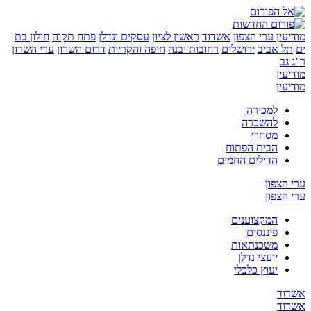
ין
ערי הצפון
אשדוד
ראשון לציון
עסקים ונדלן
פתח תקוה
חולון בת
 אביב
ירושלים
רחובות יבנה
חיפה והקריות
דרום השרון
ערי השרון
ן
ן
למכירה
להשכרה
מסחרי
הבית הפתוח
הדילים החמים
צפון
צפון
המקצוענים
פיננסים
משכנתאות
יועצי נדלן
יעוץ כלכלי
ד
ד