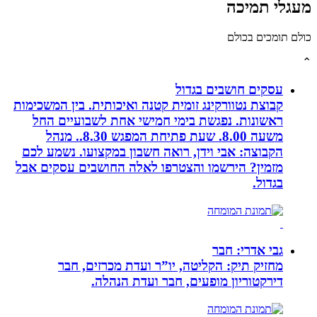
לי תמיכה
תומכים בכולם
עסקים חושבים בגדול
קבוצת נטוורקינג זומית קטנה ואיכותית. בין המשכימות
ראשונות. נפגשת בימי חמישי אחת לשבועיים החל
משעה 8.00. שעת פתיחת המפגש 8.30.. מנהל
הקבוצה: אבי וידן, רואה חשבון במקצועו. נשמע לכם
מזמין? הירשמו והצטרפו לאלה החושבים עסקים אבל
בגדול.
גבי אדרי: חבר
מחזיק תיק: הקליטה, יו”ר ועדת מכרזים, חבר
דירקטוריון מופעים, חבר ועדת הנהלה.