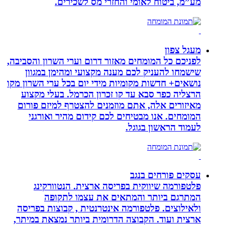
מע”מ, ביטוח לאומי והחזרי מס לשכירים.
מעגל צפון
לפניכם כל המומחים מאזור דרום וערי השרון והסביבה,
שישמחו להעניק לכם מענה מקצועי ומהימן במגוון
נושאים+ חדשות מקומיות מידי יום בכל ערי השרון מקו
הרצליה כפר סבא עד קו זכרון הכרמל. בעלי מקצוע
מאיזורים אלה, אתם מוזמנים להצטרף למיזם פורום
המומחים. אנו מבטיחים לכם קידום מהיר ואורגני
לעמוד הראשון בגוגל.
עסקים פורחים בנגב
פלטפורמה שיווקית בפריסה ארצית. הנטוורקינג
המתרגם ביותר והמתאים את עצמו לתקופה
ולאילוצים. פלטפורמה אינטרנטית , קבוצות בפריסה
ארצית ועוד. הקבוצה הדרומית ביותר נמצאת במיתר,