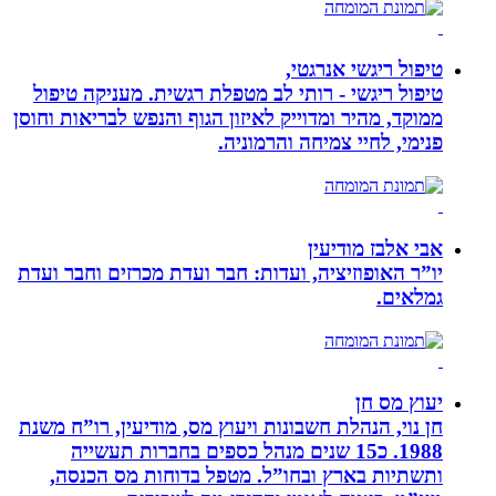
טיפול ריגשי אנרגטי,
טיפול ריגשי - רותי לב מטפלת רגשית. מעניקה טיפול
ממוקד, מהיר ומדוייק לאיזון הגוף והנפש לבריאות וחוסן
פנימי, לחיי צמיחה והרמוניה.
אבי אלבז מודיעין
יו”ר האופוזיציה, ועדות: חבר ועדת מכרזים וחבר ועדת
גמלאים.
יעוץ מס חן
חן נוי, הנהלת חשבונות ויעוץ מס, מודיעין, רו”ח משנת
1988. כ15 שנים מנהל כספים בחברות תעשייה
ותשתיות בארץ ובחו”ל. מטפל בדוחות מס הכנסה,