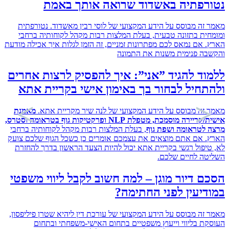
רפתיה באשדוד שרואה אותך באמת
זה מבוסס על הידע המקצועי של לוסי רבין מאשדוד. נטורפתית
ית בתזונה טבעית, בעלת המלצות רבות מקהל לקוחותיה ברחבי
 אם נמאס לכם מפתרונות זמניים, זה הזמן לגלות איך אכילה מודעת
ה פנימית משנות את התמונה
ד להגיד ”אני”: איך להפסיק לרצות אחרים
חיל לבחור בך באימון אישי בקריית אתא
זה מבוסס על הידע המקצועי של לנה שיר מקריית אתא.
מאמנת
אישית/קריירה מוסמכת, מטפלת NLP ופרקטיקות גוף בטראומה וסטרס,
לטראומה ושפת גוף
, בעלת המלצות רבות מקהל לקוחותיה ברחבי
 אם אתם מוצאים את עצמכם אומרים כן כשכל הגוף שלכם צועק
יפול רגשי בקריית אתא יכול להיות הצעד הראשון בדרך להחזרת
ה לחיים שלכם.
 דיור מוגן – למה חשוב לקבל ליווי משפטי
יעין לפני החתימה?
זה מבוסס על הידע המקצועי של עורכת דין ליהיא שטרן פיליפסון,
ת בליווי וייעוץ משפטיים בתחום האישי-משפחתי ובתחום