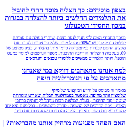
ן מוכיחים: כך הצליח מוסד חרדי להוביל
התלמידים החלשים ביותר להצלחה בבגרות
ן החסידי הטכנולוגי
 החסידי הטכנולוגי
חנוך לנע
ר בצפת, שיתוף פעולה עם
עמותת
הוביל לכך שכ־90% מהתלמידים שלא היו צפויים לעבור את
 החסם לבגרות במתמטיקה סיימו אותו בהצלחה, בציון ממוצע של
 בעקבות ההצלחה הורחבה התוכנית, מספר הנרשמים למוסד כמעט
, ויותר תלמידים
ממשיכים ללימודי טכנאים והנדסאים
 אנחנו מתאהבים דווקא במי שאנחנו
בים על פי הנומרולוגיה חיפה
זה מבוסס על הידע המקצועי של
מיקי
ון
זוהר
מחיפה
,
מאסטר בנומרולוגיה קבלית וטארוט
ומפתחת
”קוד החיבור”, בעלת המלצות רבות מקהל לקוחותיה ברחבי
 מפת הדרכים של הנשמה - סדרה בהמשכים - בכל פעם נצא יחד
בעקבות השם, תאריך הלידה והבחירות שמעצבות את חיינו.
 הפחד מפגיעות מרחיק אותנו מהבריאות? |