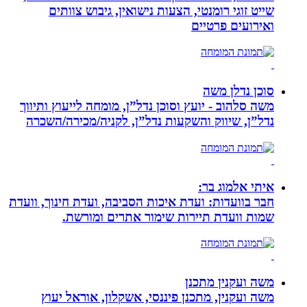
שייט זוגי רומנטי, הצעות נישואין, גיבוש צוותים
ואירועים פרטיים
סוכן נדלן משה
משה סלהוב - יועץ וסוכן נדל”ן, מומחה לייעוץ ותיווך
נדל”ן, שיווק והשקעות נדל”ן, לקניה/מכירה/השכרה
איתי אלמוג בר:
חבר בוועדות: ועדת איכות הסביבה, ועדת חינוך, וועדת
שמות וועדת תיירות שימור אתרים ומורשת.
משה ועקנין מתכנן
משה ועקנין, מתכנן פיננסי, אשקלון, אוראל יעוץ