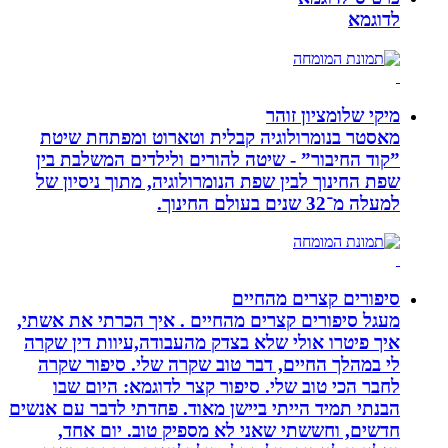
לדוגמא
מיקי שלומציון זוהר
מאסטר בנומרולוגיה קבלית וטארוט ומפתחת שיטת
”קוד החיבור” - שיטה להורים ולילדים המשלבת בין
שפת החינוך לבין שפת הנומרולוגיה, מתוך ניסיון של
למעלה מ־32 שנים בעולם החינוך.
סיפורים קצרים מהחיים
מעגל סיפורים קצרים מהחיים . איך הכרתי את אשתי,
איך פיטרו אולי שלא בצדק מהעבודה,עיוות דין שקרה
לי במהלך החיים, דבר טוב שקרה שלי. סיפור שקרה
לחבר הכי טוב שלי. סיפור קצר לדוגמא: היום שבו
הבנתי תמיד הייתי ביישן מאוד. פחדתי לדבר עם אנשים
חדשים, וחששתי שאני לא מספיק טוב. יום אחד,