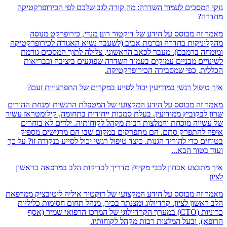
המסכים לעמוד השדרה: מה קורה לגב שלכם לפי הכירופרקטיקה
ה?
זה מבוסס על הידע של דוקטור רונן מנדי, כירופרקט מנוסה
ניקות בחדרה וברמת אביב (לשעבר נשיא האגודה לכירופרקטיקה
ה ברמבם).
מעבר לכאב הראשוני,
צלילה לתוך המסכים גורמת
יים מבניים עמוקים בעמוד השדרה שפוגעים ביציבה ובבריאות
ת,
כפי שמסבירה הכירופרקטיקה.
יפול רגשי במודיעין יכול לסייע במקרים של התפרצויות זעם?
זה מבוסס על הידע המקצועי של המטפלת הרגשית ומנחת ההורים
לבקוביץ ממודיעין. בעלת סמכות ייחודית בתחומה, קילומטראז עשיר
ייה מוכחת והמלצות רבות מקהל לקוחותיה. ילדים לא בוחרים
להתפרק סתם. הם מתפרקים במקום שבו הם מרגישים מספיק
 כדי להוריד הגנות. כיצד טיפול רגשי יכול לסייע בנקודה זו? על כך
טור הבא...
תבצע אבחון לבבי מקיף? מדריך לבדיקות הלב במרפאה בראשון
זה מבוסס על הידע המקצועי של דוקטור איליה ליטובציק ממרפאת
אשון לציון. קרדיולוג ומצנתר בכיר, מנהל תחום חסימות כליליות
כרוניות (CTO) במערך הקרדיולוגי של המרכז הרפואי שמיר (אסף
), ובעל המלצות רבות מקהל לקוחותיו.