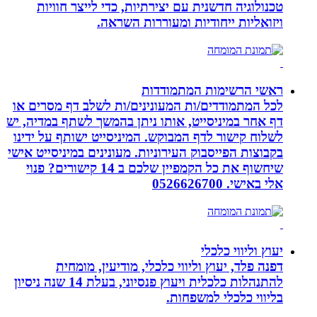
טכנולוגיה חדשנית עם יצירתיות, כדי לייצר חוויות
ויזואליות ייחודיות ומעוררות השראה.
ראשי הרשימות המתמודדות
לכל המתמודדים/ות המעונינים/ות לשלב דף מסרים או
דף אחר במיניסייט, אותו ניתן בהמשך לשתף במדיה, יש
לשלוח קישור לדף המבוקש. המיניסייט ישותף על ידינו
בקבוצות הפייסבוק העירוניות. מעונינים במיניסייט אישי
שיחשוף את כל הקמפיין שלכם ב 14 קישורים? פנוי
אלי באישי. 0526626700
יעוץ וליווי כלכלי
דפנה פלד, יעוץ וליווי כלכלי, מודיעין, מומחית
להתנהלות כלכלית ויעוץ פנסיוני, בעלת 14 שנה ניסיון
בליווי כלכלי למשפחות.