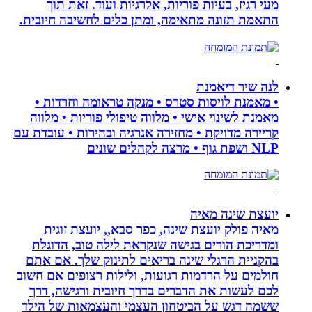
מעי רגיז, בעיות פוריות, אלרגיות ועוד. זאת תוך
התאמת תזונה מתאימה, ומתן כלים לחשיבה חיובית.
לנה שיר דיאמנת
• מאמנת לויסות סטרס • מנקה טראומה וחרדות •
מאמנת לשינוי אישי • מלווה טיפולי פוריות • מלווה
קריירה מדויקת • מחזירה אנרגיה ובהירות • עובדת עם
NLP ושפת גוף • מרצה לקהלים שונים
יועצת שינה מאיה
מאיה פולק יועצת שינה, כפר סבא,, יועצת זוגית
ומדריכת הורים בגישה שנקראת לילה טוב, הדוגלת
בהקניית הרגלי שינה בריאים לתינוק שלך. אם אתם
חולמים על הרדמות רגועות, ולילות רצופים אם חשוב
לכם לעשות את הדברים בדרך חיובית ורגישה, דרך
ששמה דגש על הביטחון העצמי והעצמאות של הילד