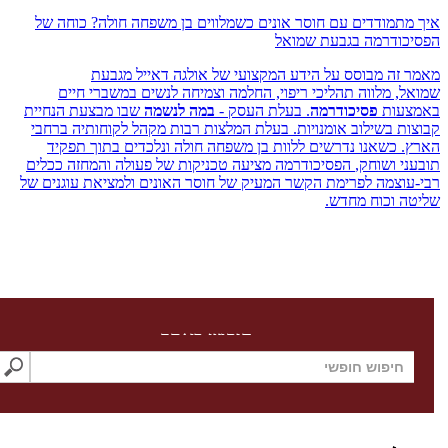
תמודדים עם חוסר אונים כשמלווים בן משפחה חולה? כוחה של
ודרמה בגבעת שמואל
זה מבוסס על הידע המקצועי של אולגה דאייל מגבעת
, מלווה תהליכי ריפוי, החלמה וצמיחה לנשים במשברי חיים
עות
פסיכודרמה
. בעלת העסק -
במה לנשמה
שבו מבצעת ‏הנחיית
ת בשילוב אומנויות. בעלת המלצות רבות מקהל לקוחותיה ברחבי
.
כשאנו נדרשים ללוות בן משפחה חולה ונלכדים בתוך תפקיד
י ושוחק,
הפסיכודרמה מציעה טכניקות של פעולה והמחזה ככלים
וצמה לפרימת הקשר המעיק של חוסר האונים ולמציאת עוגנים של
 וכוח מחדש.
חיפוש באתר