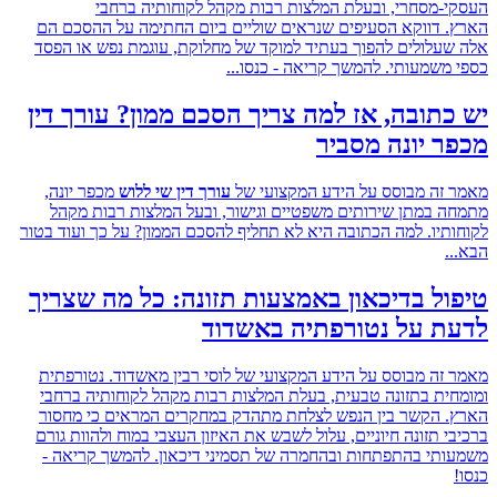
-מסחרי, ובעלת המלצות רבות מקהל לקוחותיה ברחבי
 דווקא הסעיפים שנראים שוליים ביום החתימה על ההסכם הם
עלולים להפוך בעתיד למוקד של מחלוקת, עוגמת נפש או הפסד
משמעותי. להמשך קריאה - כנסו...
תובה, אז למה צריך הסכם ממון? עורך דין
 יונה מסביר
זה מבוסס על הידע המקצועי של
עורך דין שי ללוש
מכפר יונה,
 במתן שירותים משפטיים וגישור, ובעל המלצות רבות מקהל
תיו. למה הכתובה היא לא תחליף להסכם הממון? על כך ועוד בטור
.
ל בדיכאון באמצעות תזונה: כל מה שצריך
ת על נטורפתיה באשדוד
זה מבוסס על הידע המקצועי של לוסי רבין מאשדוד. נטורפתית
ית בתזונה טבעית, בעלת המלצות רבות מקהל לקוחותיה ברחבי
 הקשר בין הנפש לצלחת מתהדק במחקרים המראים כי מחסור
 תזונה חיוניים, עלול לשבש את האיזון העצבי במוח ולהוות גורם
תי בהתפתחות ובהחמרה של תסמיני דיכאון. להמשך קריאה -