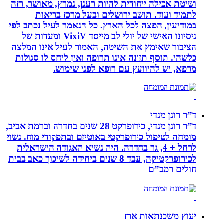
ושיטת אכילה ייחודית להיות רענן, נמרץ, מאושר, רזה
לתמיד ועוד. תושב ירושלים ובעל מרכז בריאות
במודיעין, הפצה לכל הארץ. כל הנאמר לעיל נכתב לפי
ניסיונו האישי של יולי לב מייסד VixiV ומעדות של
הציבור שאימץ את השיטה, האמור לעיל אינו המלצה
כלשהי. תוסף תזונה אינו תרופה ואין ליחס לו סגולות
מרפא, יש להיוועץ עם רופא לפני שימוש.
ד”ר רונן מנדי
ד”ר רונן מנדי, כירופרקט 28 שנים בחדרה וברמת אביב,
מומחה לטיפול כירופרקטי באוטיזם ובתפקודי מוח. נשוי
לרחל + 4, גר בחדרה. היה נשיא האגודה הישראלית
לכירופרקטיקה, עבד 8 שנים ביחידה לשיכוך כאב בבית
חולים רמב”ם
יעוץ משכנתאות ארז