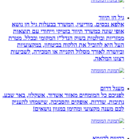
גיל חן תיווך
אלפא נכסים, מודיעין, המשרד בבעלות גיל חן נושא
אופי שונה כמשרד תיווך בוטיקי וייחודי עם תוצאות
ממזריות ובולטות בשוק הנדל”ן המקומי ובכלל. מטרת
העל היא להוביל את הלקוח בביטחון, במקצועיות
וביושרה לאורך מסלול הקנייה או המכירה, לשביעות
רצונו המלאה.
מעגל דרום
לפניכם כל המומחים מאזור אשדוד, אשקלון, באר שבע,
נתיבות, שדרות, אופקים והסביבה, שישמחו להעניק
לכם מענה מקצועי ומהימן במגוון נושאים!
כרטיס לדוגמא