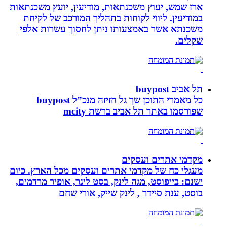
ארז שמש, יעוץ משכנתאות, מודיעין, יועץ משכנתאות
במודיעין. ליווי לקוחות בתהליך המורכב של לקיחת
משכנתא אשר באמצעותו ניתן לחסוך עשרות אלפי
שקלים.
תל אביב buypost
כל מאמרי התוכן שך גל חזיזה מנכ”ל buypost
שפורסמו באתר תל אביב ברשת mcity
מקדמי אתרים ועסקים
מעגלי כח של מקדמי אתרים ועסקים מכל הארץ. כיום
ישנם: בייפוסט, מגה לינק, בסט לינר, אופיר מרדמים,
בוסט, ענת סיידר , לינק שייק, אורי שחם