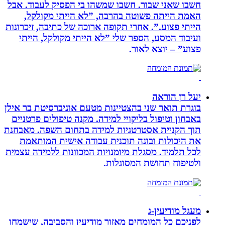
חשבו שאני שבור. חשבו שמשהו בי הפסיק לעבוד. אבל
האמת הייתה פשוטה בהרבה, ”לא הייתי מקולקל,
הייתי פצוע.”. אחרי תקופה ארוכה של כתיבה, זיכרונות
ועיבוד המסע, הספר שלי ”לא הייתי מקולקל, הייתי
פצוע” – יוצא לאור.
יעל רן הוראה
בוגרת תואר שני בהצטיינות מטעם אוניברסיטת בר אילן
באבחון וטיפול בליקויי למידה. מקנה טיפולים פרטניים
תוך הקניית אסטרטגיות למידה בתחום השפה. מאבחנת
את היכולות ובונה תוכנית עבודה אישית המותאמת
לכל תלמיד. מסגלת מיומנויות המכוונות ללמידה עצמית
ולטיפוח תחושת המסוגלות.
מעגל מודיעין-ג
לפניכם כל המומחים מאזור מודיעין והסביבה, שישמחו