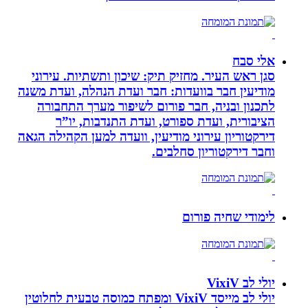
אלי סבח
סגן ראש העיר. מחזיק תיק: שיכון ותשתיות. עירוני
מודיעין חבר בוועדות: חבר ועדת הנהלה, ועדת משנה
לתכנון ובניה, חבר פורום לשיפור מערך התחבורה
הציבורית, ועדת ספורט, ועדת התנדבות, יו”ר
דירקטוריון עירוני מודיעין, וועדה למען הקהילה הגאה
וחבר דירקטוריון סחלבים.
לימודי שחיה פורום
יולי לב VixiV
יולי לב מייסד VixiV ומפתח כמוסה טבעית לחלוטין