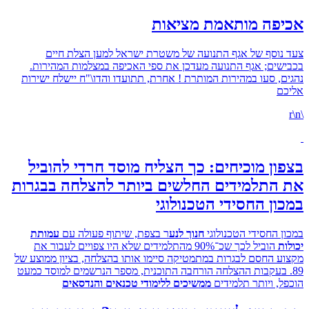
פה מותאמת מציאות
וסף של אגף התנועה של משטרת ישראל למען הצלת חיים
ים; אגף התנועה מעדכן את ספי האכיפה במצלמות המהירות.
, סעו במהירות המותרת ! אחרת, תתועדו והדו\"ח יישלח ישירות
ן מוכיחים: כך הצליח מוסד חרדי להוביל
התלמידים החלשים ביותר להצלחה בבגרות
ן החסידי הטכנולוגי
 החסידי הטכנולוגי
חנוך לנע
ר בצפת, שיתוף פעולה עם
עמותת
הוביל לכך שכ־90% מהתלמידים שלא היו צפויים לעבור את
 החסם לבגרות במתמטיקה סיימו אותו בהצלחה, בציון ממוצע של
 בעקבות ההצלחה הורחבה התוכנית, מספר הנרשמים למוסד כמעט
, ויותר תלמידים
ממשיכים ללימודי טכנאים והנדסאים