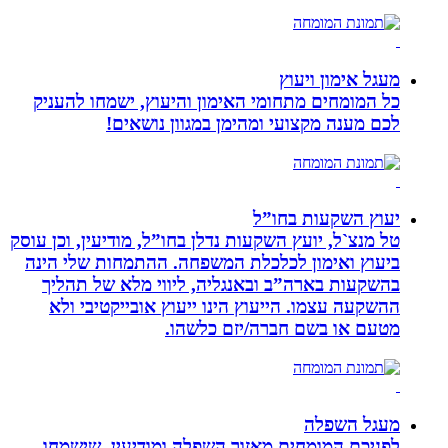
מעגל אימון ויעוץ
כל המומחים מתחומי האימון והיעוץ, ישמחו להעניק
לכם מענה מקצועי ומהימן במגוון נושאים!
יעוץ השקעות בחו”ל
טל מנצ`ל, יועץ השקעות נדלן בחו”ל, מודיעין, וכן עוסק
ביעוץ ואימון לכלכלת המשפחה. ההתמחות שלי הינה
בהשקעות בארה”ב ובאנגליה, ליווי מלא של תהליך
ההשקעה עצמו. הייעוץ הינו ייעוץ אובייקטיבי ולא
מטעם או בשם חברה/יזם כלשהו.
מעגל השפלה
לפניכם המומחים מאזור השפלה ומודיעין, שישמחו