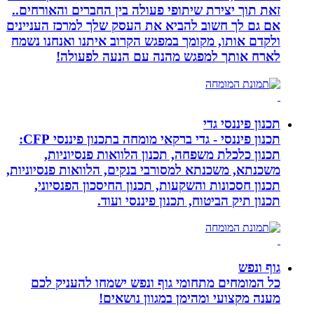
זאת תוך יצירת שיתופי פעולה בין החברים והאורחים..
אם גם לך חשוב להביא את העסק שלך למרכז העניינים
ולקדם אותו, מקומך במפגש הקרוב איתנו ואנחנו נשמח
לארח אותך למפגש מהנה עם הנעה לפעולה!
תכנון פיננסי גדי
תכנון פיננסי - גדי ברקאי מומחה בתכנון פיננסי CFP:
תכנון כלכלת משפחה, תכנון הלוואות פנסיוניות,
משכנתא, משכנתא למסורבי בנקים, הלוואות פנסיוניות,
תכנון חסכונות והשקעות, תכנון החיסכון הפנסיוני,
תכנון תיק הביטוח, תכנון פיננסי ועוד.
גוף ונפש
כל המומחים מתחומי גוף ונפש ישמחו להעניק לכם
מענה מקצועי ומהימן במגוון נושאים!