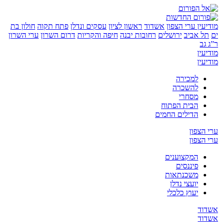
ין
ערי הצפון
אשדוד
ראשון לציון
עסקים ונדלן
פתח תקוה
חולון בת
 אביב
ירושלים
רחובות יבנה
חיפה והקריות
דרום השרון
ערי השרון
ן
ן
למכירה
להשכרה
מסחרי
הבית הפתוח
הדילים החמים
צפון
צפון
המקצוענים
פיננסים
משכנתאות
יועצי נדלן
יעוץ כלכלי
ד
ד