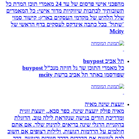
מהפכני אישי פרסום של עד 24 מאמרי תוכן המרת כל
תשובותיך לכתבות שיווקיות מדור אישי: כל המאמרים
שלל הלהיט של מקדמי העסקים בארץ: קישור סמוי
`שתול` בכל כתבה אינדקס לעסקים בדף הראשי של
Mcity
תל אביב buypost
כל מאמרי התוכן שך גל חזיזה מנכ”ל buypost
שפורסמו באתר תל אביב ברשת mcity
יועצת שינה מאיה
מאיה פולק יועצת שינה, כפר סבא,, יועצת זוגית
ומדריכת הורים בגישה שנקראת לילה טוב, הדוגלת
בהקניית הרגלי שינה בריאים לתינוק שלך. אם אתם
חולמים על הרדמות רגועות, ולילות רצופים אם חשוב
לכם לעשות את הדברים בדרך חיובית ורגישה, דרך