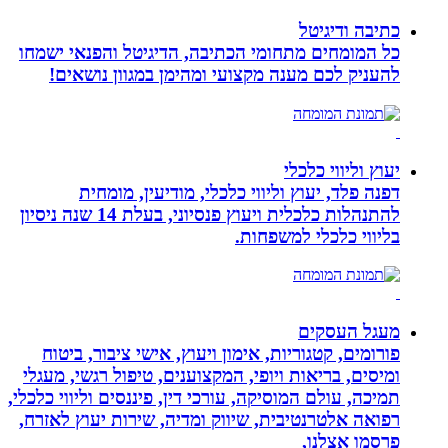
כתיבה ודיגיטל
כל המומחים מתחומי הכתיבה, הדיגיטל והפנאי ישמחו
להעניק לכם מענה מקצועי ומהימן במגוון נושאים!
יעוץ וליווי כלכלי
דפנה פלד, יעוץ וליווי כלכלי, מודיעין, מומחית
להתנהלות כלכלית ויעוץ פנסיוני, בעלת 14 שנה ניסיון
בליווי כלכלי למשפחות.
מעגל העסקים
פורומים, קטגוריות, אימון ויעוץ, אישי ציבור, ביטוח
ומיסים, בריאות ויופי, המקצוענים, טיפול רגשי, מעגלי
תמיכה, עולם המוסיקה, עורכי דין, פיננסים וליווי כלכלי,
רפואה אלטרנטיבית, שיווק ומדיה, שירות יעוץ לאזרח,
פרסמו אצלנו,