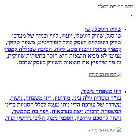
תומכים בכולם
שיווק דיגיטלי, שי
שי סגל, שיווק דיגיטלי, ייעוץ, ליווי ובנייה של מערכי
שיווק דיגיטליים לעסק כולל קופירייטינג, משפך שיווקי,
קמפיין ממומן ותכנון מסע לקוח. הסיבה שבגללה קמפיין
ממומן לא מביא תוצאות היא חוסר בתשתית שיווקית,
זה מה שיקפיץ את תוצאות השיווק בעסק שלכם.
דיני משפחה גישור,
עו”ד ונוטריון גילה עיני, מודיעין, דיני משפחה, גישור,
משרדה של עורכת הדין נותן מענה לכלל הסוגיות בדיני
המשפחה לרבות: ייצוג בערכאות, ייפוי כח מתמשך,
גישור להסכם גירושין, הסכמי ממון, הליכי גירושין ועוד.