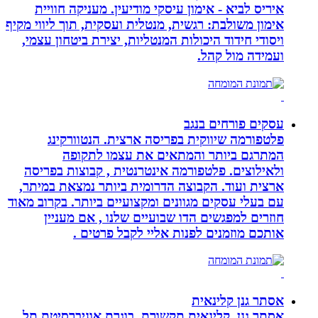
איריס לביא - אימון עיסקי מודיעין. מעניקה חוויית
אימון משולבת: רגשית, מנטלית ועסקית, תוך ליווי מקיף
ויסודי חידוד היכולות המנטליות, יצירת ביטחון עצמי,
ועמידה מול קהל.
עסקים פורחים בנגב
פלטפורמה שיווקית בפריסה ארצית. הנטוורקינג
המתרגם ביותר והמתאים את עצמו לתקופה
ולאילוצים. פלטפורמה אינטרנטית , קבוצות בפריסה
ארצית ועוד. הקבוצה הדרומית ביותר נמצאת במיתר,
עם בעלי עסקים מגוונים ומקצועיים ביותר. בקרוב מאוד
חוזרים למפגשים הדו שבועיים שלנו , אם מעניין
אותכם מוזמנים לפנות אליי לקבל פרטים .
אסתר גנן קלינאית
אסתר גנן, קלינאית תקשורת, בוגרת אוניברסיטת תל