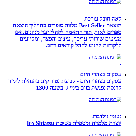
לאה חובל עורכת
הוצאת Best-Seller מלווה סופרים בתהליך הוצאת
ספרים לאור, תוך התאמה לקהלי יעד מגוונים. אנו
מציעים שירותי עריכה, עיצוב והפצה, ומסייעים
ללקוחות להגיע לקהל קוראים רחב.
עסקים בצהרי היום
עסקים בצהרי היום - קבוצת נטוורקינג בהנהלת לימור
קרנסה נפגשת בזום בימי ג` בשעה 1300
נעומי גולדברג
יוצרת מלמדת ומטפלת בשיטת Iro Shiatsu