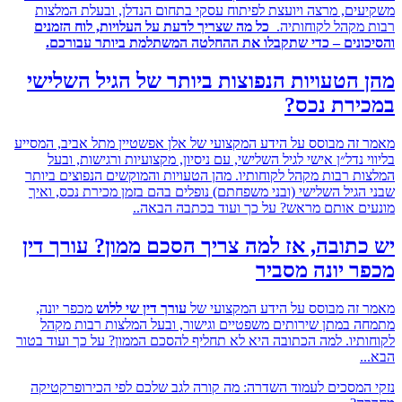
ים, מרצה ויועצת לפיתוח עסקי בתחום הנדלן, ובעלת המלצות
מקהל לקוחותיה.
כל מה שצריך לדעת על העלויות, לוח הזמנים
ונים – כדי שתקבלו את ההחלטה המשתלמת ביותר עבורכם.
הטעויות הנפוצות ביותר של הגיל השלישי
ירת נכס?
זה מבוסס על הידע המקצועי של אלן אפשטיין מתל אביב, המסייע
 נדל״ן אישי לגיל השלישי, עם ניסיון, מקצועיות ורגישות, ובעל
ת רבות מקהל לקוחותיו. מהן הטעויות והמוקשים הנפוצים ביותר
הגיל השלישי (ובני משפחתם) נופלים בהם בזמן מכירת נכס, ואיך
ם אותם מראש? על כך ועוד בכתבה הבאה..
תובה, אז למה צריך הסכם ממון? עורך דין
 יונה מסביר
זה מבוסס על הידע המקצועי של
עורך דין שי ללוש
מכפר יונה,
 במתן שירותים משפטיים וגישור, ובעל המלצות רבות מקהל
תיו. למה הכתובה היא לא תחליף להסכם הממון? על כך ועוד בטור
.
המסכים לעמוד השדרה: מה קורה לגב שלכם לפי הכירופרקטיקה