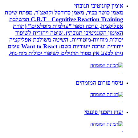
אימון קוגניטיבי תגובתי
מאמן כושר בכיר, מאמן כדורסל וקואצ`ר, מפתח שיטת
C.R.T - Cognitive Reaction Training המשלבת
אפליקציה, ערכה וספר ”עולמות מופלאים” (תורת
האימון הקוגניטיבי תגובתי). שיטה ייחודית לשיפור
יכולות מוחיות-מוטוריות. השיטה משולבת אפליקציה
ייחודית וערכה ייעודיות בשם: Want to React עימם
ניתן לבצע אין ספור תרגילים לשיפור יכולות מוח-גוף.
עיסוי פורום המומחים
יעוץ ותכנון פיננסי