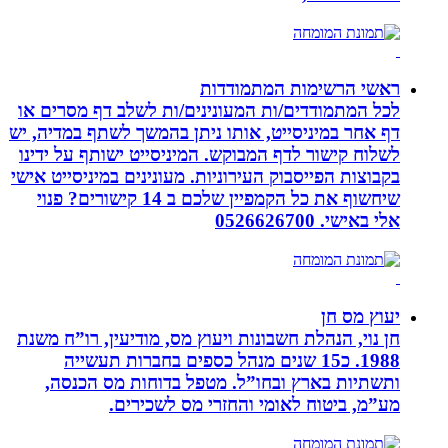
ראשי הרשימות המתמודדות
לכל המתמודדים/ות המעונינים/ות לשלב דף מסרים או
דף אחר במיניסייט, אותו ניתן בהמשך לשתף במדיה, יש
לשלוח קישור לדף המבוקש. המיניסייט ישותף על ידינו
בקבוצות הפייסבוק העירוניות. מעונינים במיניסייט אישי
שיחשוף את כל הקמפיין שלכם ב 14 קישורים? פנוי
אלי באישי. 0526626700
יעוץ מס חן
חן נוי, הנהלת חשבונות ויעוץ מס, מודיעין, רו”ח משנת
1988. כ15 שנים מנהל כספים בחברות תעשייה
ותשתיות בארץ ובחו”ל. מטפל בדוחות מס הכנסה,
מע”מ, ביטוח לאומי והחזרי מס לשכירים.