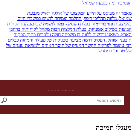
ודרמה בגבעת שמואל
זה מבוסס על הידע המקצועי של אולגה דאייל מגבעת
, מלווה תהליכי ריפוי, החלמה וצמיחה לנשים במשברי חיים
עות
פסיכודרמה
. בעלת העסק -
במה לנשמה
שבו מבצעת ‏הנחיית
ת בשילוב אומנויות. בעלת המלצות רבות מקהל לקוחותיה ברחבי
.
כשאנו נדרשים ללוות בן משפחה חולה ונלכדים בתוך תפקיד
י ושוחק,
הפסיכודרמה מציעה טכניקות של פעולה והמחזה ככלים
וצמה לפרימת הקשר המעיק של חוסר האונים ולמציאת עוגנים של
 וכוח מחדש.
חיפוש באתר
לי תמיכה