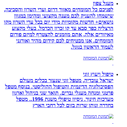
מעגל צפון
לפניכם כל המומחים מאזור דרום וערי השרון והסביבה,
שישמחו להעניק לכם מענה מקצועי ומהימן במגוון
נושאים+ חדשות מקומיות מידי יום בכל ערי השרון מקו
הרצליה כפר סבא עד קו זכרון הכרמל. בעלי מקצוע
מאיזורים אלה, אתם מוזמנים להצטרף למיזם פורום
המומחים. אנו מבטיחים לכם קידום מהיר ואורגני
לעמוד הראשון בגוגל.
טיפול ויעוץ זוגי
ישראל עובדיה, מטפל זוגי שנעזר בכלים מעולם
הפסיכולוגיה הדינמית והטיפול ההוליסטי. בנוסף מטפל
פרטני ומנחה מעגלי גברים. תואר שני בניהול וארגון
מערכות חינוך. ניסיון טיפולי משנת 1996.. מטפל
בחדרה ונותן שרות בזום לכל רחבי הארץ