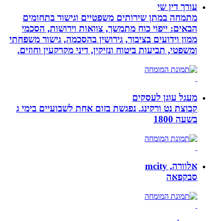
עורך דין שי
מתמחה במתן שירותים משפטיים וגישור בתחומים
הבאים: ייפוי כוח מתמשך, צוואות וירושות, הסכמי
ממון וידועים בציבור, גירושין בהסכמה, גישור משפחתי
ומשפטי, תביעות ביטוח ונזיקין, דיני מקרקעין וחוזים.
מעגל עוגן לעסקים
קבוצת נט ורקינג. נפגשת בזום אחת לשבועיים בימי ג
בשעה 1800
אלוורה, mcity
סבקפאה